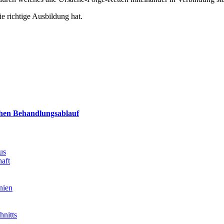
ie richtige Ausbildung hat.
chen Behandlungsablauf
us
aft
nien
hnitts