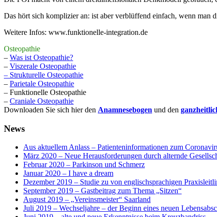
Das hört sich komplizier an: ist aber verblüffend einfach, wenn man d
Weitere Infos: www.funktionelle-integration.de
Osteopathie
–
Was ist Osteopathie?
–
Viszerale Osteopathie
–
Strukturelle Osteopathie
–
Parietale Osteopathie
– Funktionelle Osteopathie
–
Craniale Osteopathie
Downloaden Sie sich hier den
Anamnesebogen
und den
ganzheitli
News
Aus aktuellem Anlass – Patienteninformationen zum Coronavir
März 2020 – Neue Herausforderungen durch alternde Gesellsch
Februar 2020 – Parkinson und Schmerz
Januar 2020 – I have a dream
Dezember 2019 – Studie zu von englischsprachigen Praxisleitli
September 2019 – Gastbeitrag zum Thema „Sitzen“
August 2019 – „Vereinsmeister“ Saarland
Juli 2019 – Wechseljahre – der Beginn eines neuen Lebensabsc
Juni 2019 – alte und neue Erkenntnisse beim Kreuzbandriss