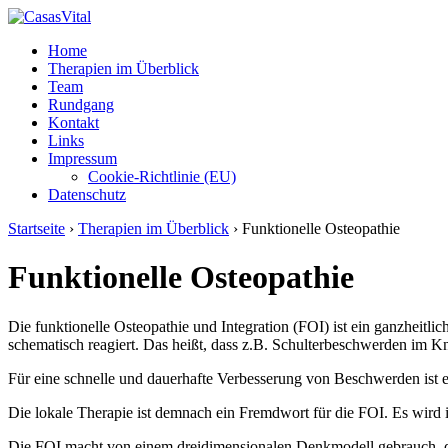
↓
Skip
Home
to
Therapien im Überblick
Main
Team
Content
Rundgang
Kontakt
Links
Impressum
Cookie-Richtlinie (EU)
Datenschutz
Startseite
›
Therapien im Überblick
›
Funktionelle Osteopathie
Funktionelle Osteopathie
Die funktionelle Osteopathie und Integration (FOI) ist ein ganzhei
schematisch reagiert. Das heißt, dass z.B. Schulterbeschwerden im 
Für eine schnelle und dauerhafte Verbesserung von Beschwerden ist 
Die lokale Therapie ist demnach ein Fremdwort für die FOI. Es wird 
Die FOI macht von einem dreidimensionalen Denkmodell gebrauch, du