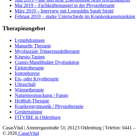
Mai 2019 – Fachkräftemangel in der Physiotherapie
März 2019 – Interview mit Logopädin Sarah Strahl
Februar 2019 – starke Unterschiede im Krankenkassenranking
Therapieangebot
Lymphdrainage
Manuelle Therapie
Myofasziale Triggerpunkttherapie
Kinesio-Taping
Cranio-Mandibuläre Dysfunktion
Elektrotherapie
Iontophorese
Eis- oder Kryotherapie
Ultraschall
Wärmetherapie
Naturmoorpackung / Fango
Heißluft-Therapie
Krankengymnastik / Physiotherapie
Gerätetraining
FITVIBE in Oldenburg
CasasVital | Ammergaustraße 51| 26123 Oldenburg | Telefon: 0441 – 5
© 2026
CasasVital