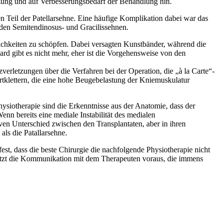
zung und auf Verbesserungsbedarf der Behandlung hin.
n Teil der Patellarsehne. Eine häufige Komplikation dabei war das
 den Semitendinosus- und Gracilissehnen.
ichkeiten zu schöpfen. Dabei versagten Kunstbänder, während die
ard gibt es nicht mehr, eher ist die Vorgehensweise von den
erletzungen über die Verfahren bei der Operation, die „à la Carte“-
tklettern, die eine hohe Beugebelastung der Kniemuskulatur
hysiotherapie sind die Erkenntnisse aus der Anatomie, dass der
enn bereits eine mediale Instabilität des medialen
ven Unterschied zwischen den Transplantaten, aber in ihren
ls die Patallarsehne.
est, dass die beste Chirurgie die nachfolgende Physiotherapie nicht
 setzt die Kommunikation mit dem Therapeuten voraus, die immens