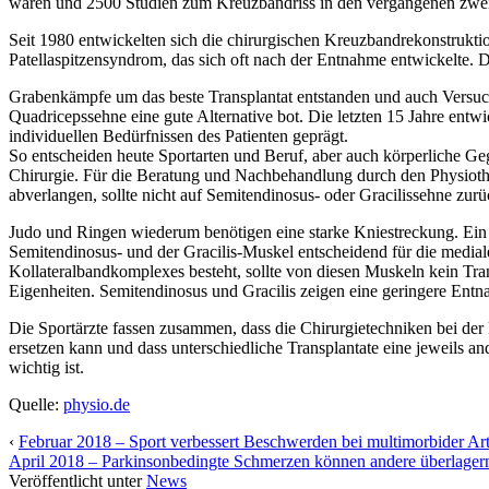
waren und 2500 Studien zum Kreuzbandriss in den vergangenen zwei J
Seit 1980 entwickelten sich die chirurgischen Kreuzbandrekonstruktio
Patellaspitzensyndrom, das sich oft nach der Entnahme entwickelte. 
Grabenkämpfe um das beste Transplantat entstanden und auch Versuc
Quadricepssehne eine gute Alternative bot. Die letzten 15 Jahre entwi
individuellen Bedürfnissen des Patienten geprägt.
So entscheiden heute Sportarten und Beruf, aber auch körperliche Geg
Chirurgie. Für die Beratung und Nachbehandlung durch den Physiothe
abverlangen, sollte nicht auf Semitendinosus- oder Gracilissehne zur
Judo und Ringen wiederum benötigen eine starke Kniestreckung. Ein Pa
Semitendinosus- und der Gracilis-Muskel entscheidend für die mediale 
Kollateralbandkomplexes besteht, sollte von diesen Muskeln kein Tra
Eigenheiten. Semitendinosus und Gracilis zeigen eine geringere Entna
Die Sportärzte fassen zusammen, dass die Chirurgietechniken bei der K
ersetzen kann und dass unterschiedliche Transplantate eine jeweils
wichtig ist.
Quelle:
physio.de
‹
Februar 2018 – Sport verbessert Beschwerden bei multimorbider Ar
April 2018 – Parkinsonbedingte Schmerzen können andere überlager
Veröffentlicht unter
News