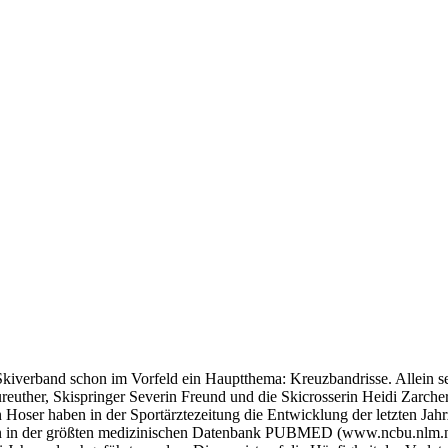
iverband schon im Vorfeld ein Hauptthema: Kreuzbandrisse. Allein se
reuther, Skispringer Severin Freund und die Skicrosserin Heidi Zarche
n Hoser haben in der Sportärztezeitung die Entwicklung der letzten Jah
s allein in der größten medizinischen Datenbank PUBMED (www.ncbu.nl