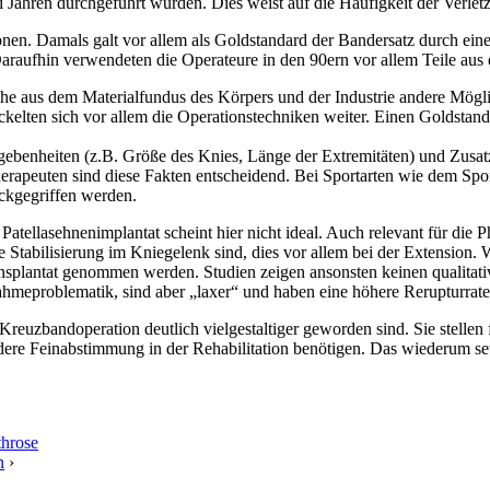
ahren durchgeführt wurden. Dies weist auf die Häufigkeit der Verlet
nen. Damals galt vor allem als Goldstandard der Bandersatz durch eine
Daraufhin verwendeten die Operateure in den 90ern vor allem Teile aus
he aus dem Materialfundus des Körpers und der Industrie andere Mögl
ckelten sich vor allem die Operationstechniken weiter. Einen Goldstand
ebenheiten (z.B. Größe des Knies, Länge der Extremitäten) und Zusatzv
rapeuten sind diese Fakten entscheidend. Bei Sportarten wie dem Spor
ückgegriffen werden.
tellasehnenimplantat scheint hier nicht ideal. Auch relevant für die P
Stabilisierung im Kniegelenk sind, dies vor allem bei der Extension. W
nsplantat genommen werden. Studien zeigen ansonsten keinen qualitati
hmeproblematik, sind aber „laxer“ und haben eine höhere Rerupturrate a
reuzbandoperation deutlich vielgestaltiger geworden sind. Sie stellen f
 andere Feinabstimmung in der Rehabilitation benötigen. Das wiederum
throse
n
›